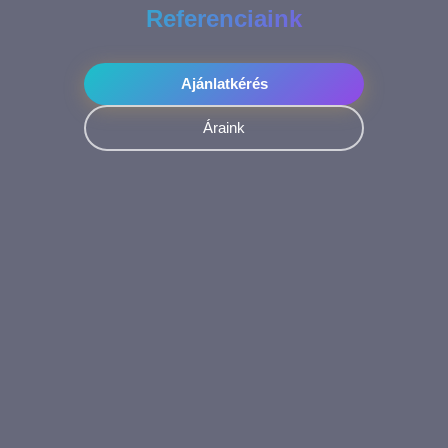
Referenciaink
Ajánlatkérés
Áraink