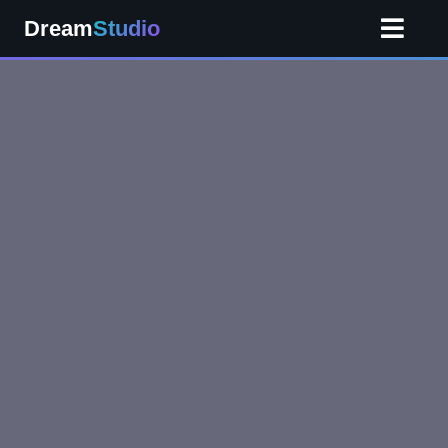
Dream
Studio
Kezdőlap
Szolgáltatásaink
Áraink
Referenciáink