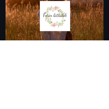
fotonlattalak.hu
Fotózás
Weboldal fejlesztés