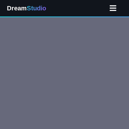
Dream
Studio
Kezdőlap
Szolgáltatásaink
Áraink
Referenciáink